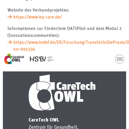
Website des Verbundprojektes:
https://www.isy-care.de/
Informationen zur Förderlinie DATIPilot und dem Modul 2
(Innovationscommunities):
https://www.bmbf.de/DE/Forschung/TransferInDiePraxis/D
nn=916334
H
CareTech OWL
Zentrum für Gesundheit,