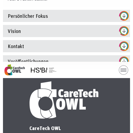
Persönlicher Fokus
Vision
Kontakt
Veröﬀentlichungen
H
CareTech OWL