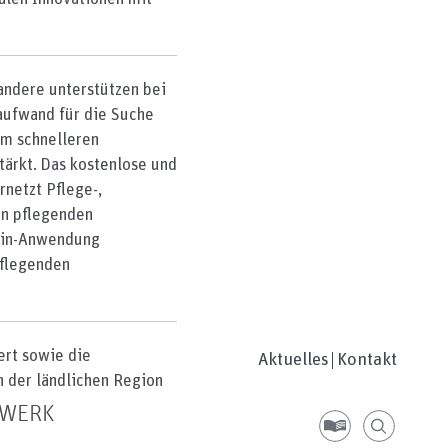
andere unterstützen bei
taufwand für die Suche
em schnelleren
ärkt. Das kostenlose und
netzt Pflege-,
en pflegenden
r*in-Anwendung
pflegenden
ert sowie die
Aktuelles
Kontakt
 der ländlichen Region
ZWERK